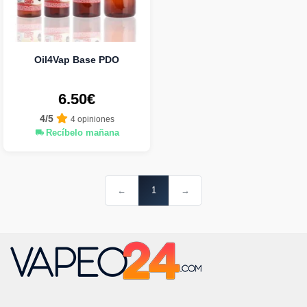
Oil4Vap Base PDO
6.50€
4/5
4 opiniones
Recíbelo mañana
←
1
→