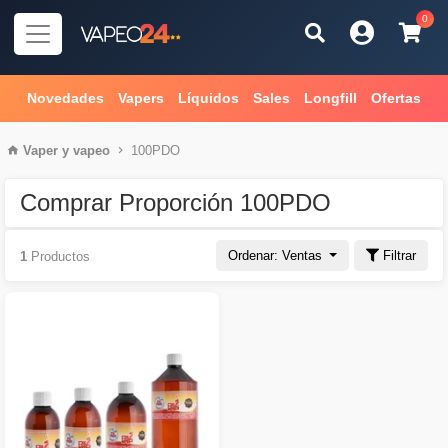
0
Novedades
Vapers
Líquidos
Sales
Longfill
Ofertas
Vaper
y
vapeo
100PDO
Comprar Proporción 100PDO
Ordenar: Ventas
Filtrar
1
Productos