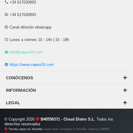
+34 617630893
+34 617630893
Canal difusión whatsapp
Lunes a viernes 10 - 14h | 15 - 18h
info@vapeo24.com
https://www.vapeo24.com
CONÓCENOS
INFORMACIÓN
LEGAL
© Copyright 2026
B40558371 - Cloud Distro S.L
. Todos los
derechos reservados
Tienda vaper en Xirivella
Carrer dels corretgers 2 Xirivella, Valencia 46950