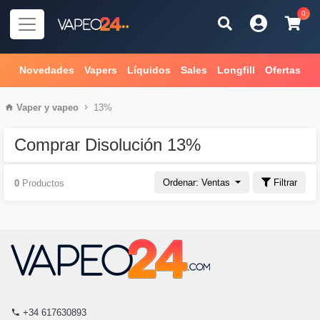
0
Novedades
Vapers
Líquidos
Sales
Longfill
Ofertas
Vaper
y
vapeo
13%
Comprar Disolución 13%
Ordenar: Ventas
Filtrar
0
Productos
+34 617630893