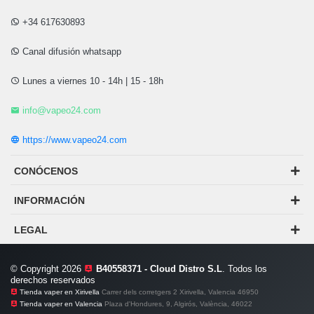
+34 617630893
Canal difusión whatsapp
Lunes a viernes 10 - 14h | 15 - 18h
info@vapeo24.com
https://www.vapeo24.com
CONÓCENOS
INFORMACIÓN
LEGAL
© Copyright 2026
B40558371 - Cloud Distro S.L
. Todos los
derechos reservados
Tienda vaper en Xirivella
Carrer dels corretgers 2 Xirivella, Valencia 46950
Tienda vaper en Valencia
Plaza d'Hondures, 9, Algirós, València, 46022