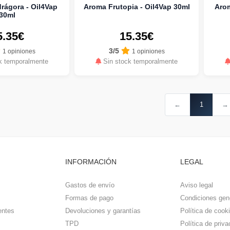
ágora - Oil4Vap
Aroma Frutopia - Oil4Vap 30ml
Arom
30ml
5.35€
15.35€
3/5
1 opiniones
1 opiniones
k temporalmente
Sin stock temporalmente
←
1
→
INFORMACIÓN
LEGAL
Gastos de envío
Aviso legal
Formas de pago
Condiciones gen
entes
Devoluciones y garantías
Política de cook
TPD
Política de priva