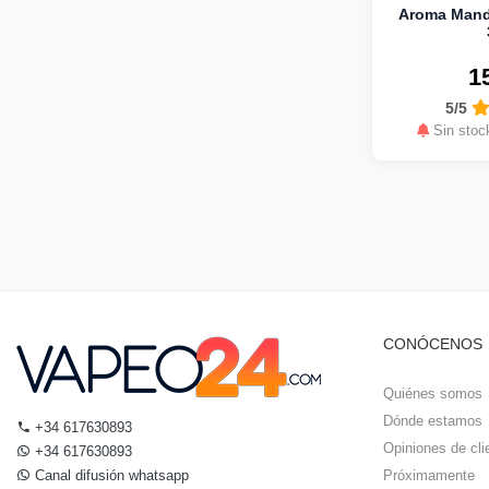
Aroma Mandr
1
5/5
Sin stoc
CONÓCENOS
Quiénes somos
Dónde estamos
+34 617630893
Opiniones de cli
+34 617630893
Canal difusión whatsapp
Próximamente