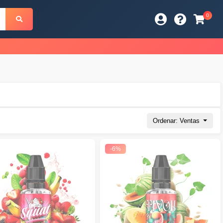
0
s
Ordenar: Ventas
-6%