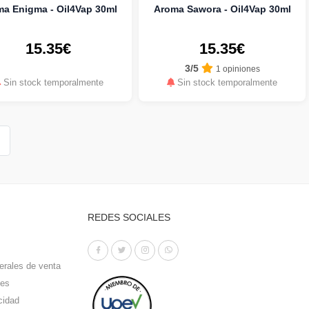
a Enigma - Oil4Vap 30ml
Aroma Sawora - Oil4Vap 30ml
15.35€
15.35€
3/5
1 opiniones
Sin stock temporalmente
Sin stock temporalmente
REDES SOCIALES
erales de venta
ies
cidad