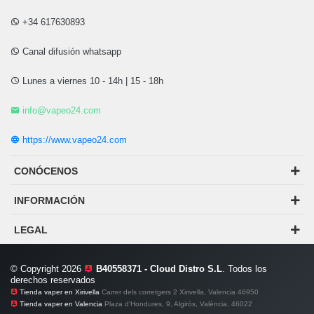
+34 617630893
Canal difusión whatsapp
Lunes a viernes 10 - 14h | 15 - 18h
info@vapeo24.com
https://www.vapeo24.com
CONÓCENOS
INFORMACIÓN
LEGAL
© Copyright 2026
B40558371 - Cloud Distro S.L
. Todos los
derechos reservados
Tienda vaper en Xirivella
Carrer dels corretgers 2 Xirivella, Valencia 46950
Tienda vaper en Valencia
Plaza d'Hondures, 9, Algirós, València, 46022