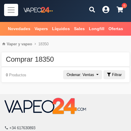
0
Novedades
Vapers
Líquidos
Sales
Longfill
Ofertas
Vaper
y
vapeo
18350
Comprar 18350
Ordenar: Ventas
Filtrar
0
Productos
+34 617630893