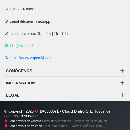
+34 617630893
Canal difusión whatsapp
Lunes a viernes 10 - 14h | 15 - 18h
info@vapeo24.com
https://www.vapeo24.com
CONÓCENOS
INFORMACIÓN
LEGAL
© Copyright 2026
B40558371 - Cloud Distro S.L
. Todos los
derechos reservados
Tienda vaper en Xirivella
Carrer dels corretgers 2 Xirivella, Valencia 46950
Tienda vaper en Valencia
Plaza d'Hondures, 9, Algirós, València, 46022