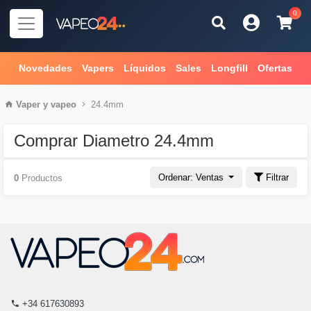
0
Novedades
Vapers
Líquidos
Sales
Longfill
Ofertas
Vaper
y
vapeo
24.4mm
Comprar Diametro 24.4mm
Ordenar: Ventas
Filtrar
0
Productos
+34 617630893