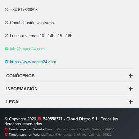
+34 617630893
Canal difusión whatsapp
Lunes a viernes 10 - 14h | 15 - 18h
info@vapeo24.com
https://www.vapeo24.com
CONÓCENOS
INFORMACIÓN
LEGAL
© Copyright 2026
B40558371 - Cloud Distro S.L
. Todos los
derechos reservados
Tienda vaper en Xirivella
Carrer dels corretgers 2 Xirivella, Valencia 46950
Tienda vaper en Valencia
Plaza d'Hondures, 9, Algirós, València, 46022