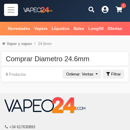
0
Novedades
Vapers
Líquidos
Sales
Longfill
Ofertas
Vaper
y
vapeo
24.6mm
Comprar Diametro 24.6mm
Ordenar: Ventas
Filtrar
0
Productos
+34 617630893