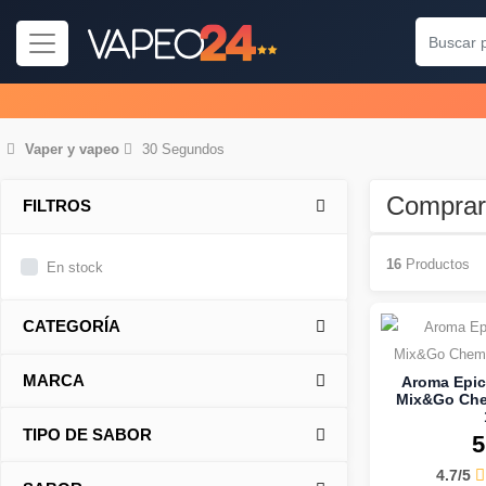
Vaper
y
vapeo
30 Segundos
Comprar
FILTROS
16
Productos
En stock
CATEGORÍA
MARCA
Aroma Epic
Mix&Go Che
TIPO DE SABOR
5
4.7/5