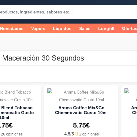
Novedades
Vapers
Líquidos
Sales
Longfill
Oferta
 Maceración 30 Segundos
 Blend Tobacco
Aroma Coffee Mix&Go
Ar
mnovatic Gusto
Chemnovatic Gusto 10ml
Ch
10ml
.75€
5.75€
4.5/5
26 opiniones
2 opiniones