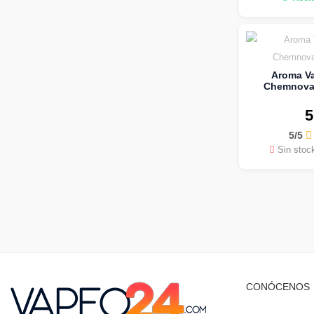
Aroma Va
Chemnovat
5
5/5
Sin stoc
CONÓCENOS