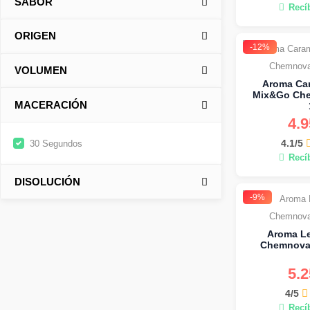
SABOR
Recí
ORIGEN
-12%
VOLUMEN
Aroma Ca
Mix&Go Che
MACERACIÓN
4.
4.1/5
30 Segundos
Recí
DISOLUCIÓN
-9%
Aroma L
Chemnovat
5.
4/5
Recí