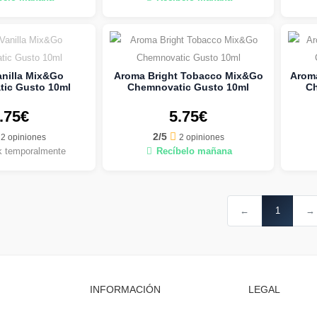
nilla Mix&Go
Aroma Bright Tobacco Mix&Go
Arom
ic Gusto 10ml
Chemnovatic Gusto 10ml
Ch
.75€
5.75€
2/5
2 opiniones
2 opiniones
k temporalmente
Recíbelo mañana
←
1
→
INFORMACIÓN
LEGAL