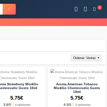
0
s
Ordenar: Ventas
oma Strawberry Mix&Go
Aroma American Tobacco
emnovatic Gusto 10ml
Mix&Go Chemnovatic Gusto
10ml
5.75€
5.75€
3.8/5
4.3/5
4 opiniones
3 opiniones