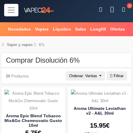
0
Novedades
Vapers
Líquidos
Sales
Longfill
Ofertas
Vaper
y
vapeo
6%
Comprar Disolución 6%
Ordenar: Ventas
Filtrar
20
Productos
Aroma Ultimate Leviathan
v2 - A&L 30ml
Aroma Epic Blend Tobacco
Mix&Go Chemnovatic Gusto
15.95€
10ml
5.75€