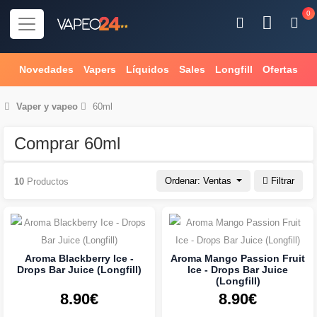
0
Novedades
Vapers
Líquidos
Sales
Longfill
Ofertas
Vaper
y
vapeo
60ml
Comprar 60ml
Ordenar: Ventas
Filtrar
10
Productos
Aroma Blackberry Ice -
Aroma Mango Passion Fruit
Drops Bar Juice (Longfill)
Ice - Drops Bar Juice
(Longfill)
8.90€
8.90€