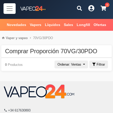
0
Novedades
Vapers
Líquidos
Sales
Longfill
Ofertas
Vaper
y
vapeo
70VG/30PDO
Comprar Proporción 70VG/30PDO
Ordenar: Ventas
Filtrar
0
Productos
+34 617630893