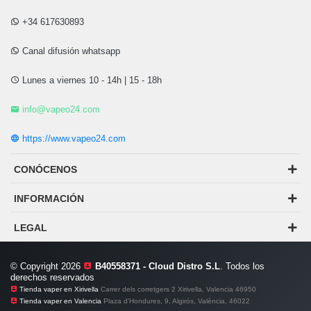
+34 617630893
Canal difusión whatsapp
Lunes a viernes 10 - 14h | 15 - 18h
info@vapeo24.com
https://www.vapeo24.com
CONÓCENOS
INFORMACIÓN
LEGAL
© Copyright 2026
B40558371 - Cloud Distro S.L
. Todos los
derechos reservados
Tienda vaper en Xirivella
Carrer dels corretgers 2 Xirivella, Valencia 46950
Tienda vaper en Valencia
Plaza d'Hondures, 9, Algirós, València, 46022