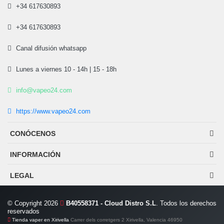
+34 617630893
+34 617630893
Canal difusión whatsapp
Lunes a viernes 10 - 14h | 15 - 18h
info@vapeo24.com
https://www.vapeo24.com
CONÓCENOS
INFORMACIÓN
LEGAL
© Copyright 2026
B40558371 - Cloud Distro S.L
. Todos los derechos
reservados
Tienda vaper en Xirivella
Carrer dels corretgers 2 Xirivella, Valencia 46950