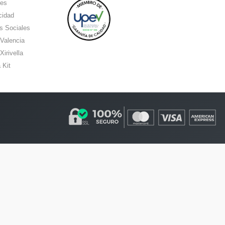
ies
cidad
s Sociales
 Valencia
Xirivella
 Kit