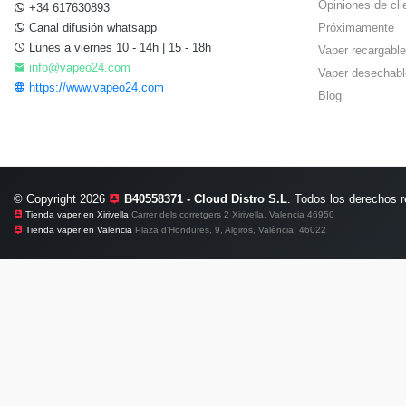
Opiniones de cli
+34 617630893
Canal difusión whatsapp
Próximamente
Lunes a viernes 10 - 14h | 15 - 18h
Vaper recargable
info@vapeo24.com
Vaper desechabl
https://www.vapeo24.com
Blog
© Copyright 2026
B40558371 - Cloud Distro S.L
. Todos los derechos 
Tienda vaper en Xirivella
Carrer dels corretgers 2 Xirivella, Valencia 46950
Tienda vaper en Valencia
Plaza d'Hondures, 9, Algirós, València, 46022