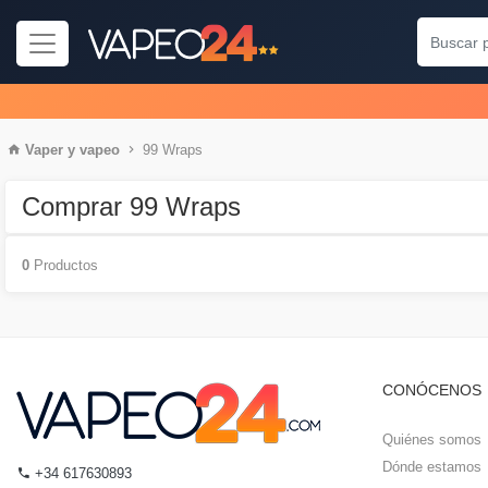
Vaper
y
vapeo
99 Wraps
Comprar 99 Wraps
0
Productos
CONÓCENOS
Quiénes somos
Dónde estamos
+34 617630893