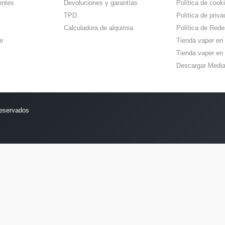
entes
Devoluciones y garantías
Política de cook
TPD
Política de priva
Calculadora de alquimia
Política de Rede
e
Tienda vaper en
Tienda vaper en 
Descargar Media
reservados