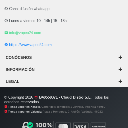
Canal difusión whatsapp
Lunes a viernes 10 - 14h | 15 - 18h
info@vapeo24.com
https://www.vapeo24.com
CONÓCENOS
INFORMACIÓN
LEGAL
© Copyright 2026
B40558371 - Cloud Distro S.L
. Todos los
derechos reservados
Tienda vaper en Xirivella
Carrer dels corretgers 2 Xirivella, Valencia 46950
Tienda vaper en Valencia
Plaza d'Hondures, 9, Algirós, València, 46022