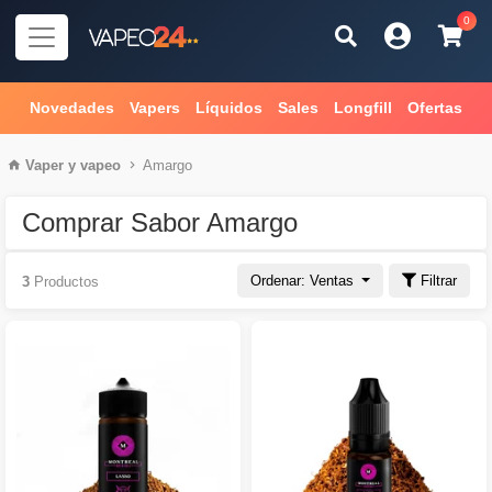
0
Novedades
Vapers
Líquidos
Sales
Longfill
Ofertas
Vaper
y
vapeo
Amargo
Comprar Sabor Amargo
Ordenar: Ventas
Filtrar
3
Productos