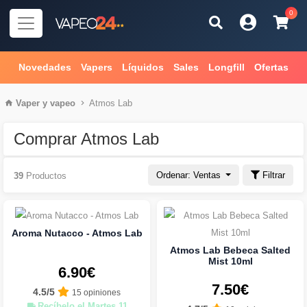
0
Novedades
Vapers
Líquidos
Sales
Longfill
Ofertas
Vaper
y
vapeo
Atmos Lab
Comprar Atmos Lab
Ordenar: Ventas
Filtrar
39
Productos
Aroma Nutacco - Atmos Lab
Atmos Lab Bebeca Salted
Mist 10ml
6.90€
7.50€
4.5/5
15 opiniones
Recíbelo el Martes 11