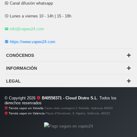
Canal difusión whatsapp
Lunes a viernes 10 - 14h | 15 - 18h
info@vapeo24.com
https://www.vapeo24.com
CONÓCENOS
INFORMACIÓN
LEGAL
© Copyright 2026
B40558371 - Cloud Distro S.L
. Todos los
derechos reservados
Tienda vaper en Xirivella
Carrer dels corretgers 2 Xirivella, Valencia 46950
Tienda vaper en Valencia
Plaza d'Hondures, 9, Algirós, València, 46022