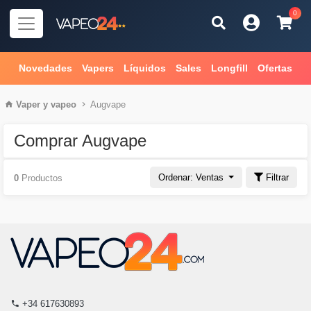
0
Novedades
Vapers
Líquidos
Sales
Longfill
Ofertas
Vaper
y
vapeo
Augvape
Comprar Augvape
Ordenar: Ventas
Filtrar
0
Productos
+34 617630893