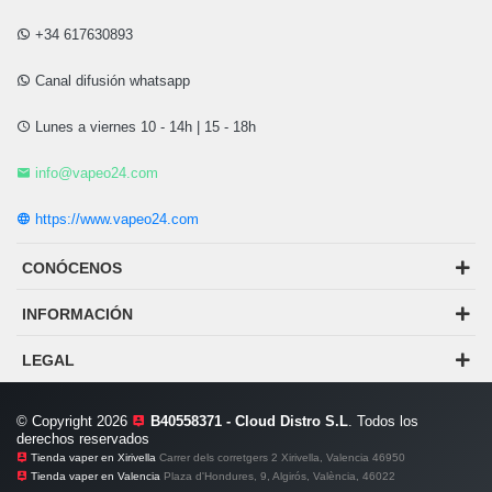
+34 617630893
Canal difusión whatsapp
Lunes a viernes 10 - 14h | 15 - 18h
info@vapeo24.com
https://www.vapeo24.com
CONÓCENOS
INFORMACIÓN
LEGAL
© Copyright 2026
B40558371 - Cloud Distro S.L
. Todos los
derechos reservados
Tienda vaper en Xirivella
Carrer dels corretgers 2 Xirivella, Valencia 46950
Tienda vaper en Valencia
Plaza d'Hondures, 9, Algirós, València, 46022