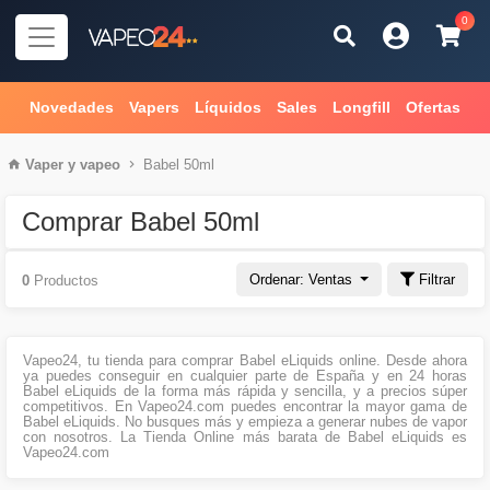
0
Novedades
Vapers
Líquidos
Sales
Longfill
Ofertas
Vaper
y
vapeo
Babel 50ml
Comprar Babel 50ml
Ordenar: Ventas
Filtrar
0
Productos
Vapeo24, tu tienda para comprar Babel eLiquids online. Desde ahora
ya puedes conseguir en cualquier parte de España y en 24 horas
Babel eLiquids de la forma más rápida y sencilla, y a precios súper
competitivos. En Vapeo24.com puedes encontrar la mayor gama de
Babel eLiquids. No busques más y empieza a generar nubes de vapor
con nosotros. La Tienda Online más barata de Babel eLiquids es
Vapeo24.com