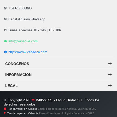
+34 617630893
Canal difusión whatsapp
Lunes a viernes 10 - 14h | 15 - 18h
info@vapeo24.com
https://www.vapeo24.com
CONÓCENOS
INFORMACIÓN
LEGAL
© Copyright 2026
B40558371 - Cloud Distro S.L
. Todos los
derechos reservados
Tienda vaper en Xirivella
Carrer dels corretgers 2 Xirivella, Valencia 46950
Tienda vaper en Valencia
Plaza d'Hondures, 9, Algirós, València, 46022