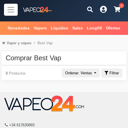
0
Novedades
Vapers
Líquidos
Sales
Longfill
Ofertas
Vaper
y
vapeo
Best Vap
Comprar Best Vap
Ordenar: Ventas
Filtrar
0
Productos
+34 617630893