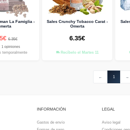
man La Famiglia -
Sales Crunchy Tobacco Carat -
Sale
merta
Omerta
75€
6.35€
6.35€
1 opiniones
k temporalmente
Recíbelo el Martes 11
←
1
→
INFORMACIÓN
LEGAL
Gastos de envío
Aviso legal
Formas de pago
Condiciones gen