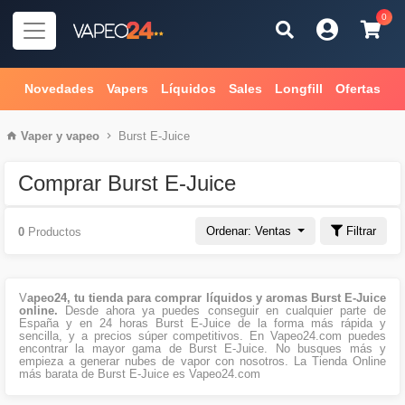
0
Novedades
Vapers
Líquidos
Sales
Longfill
Ofertas
Vaper
y
vapeo
Burst E-Juice
Comprar Burst E-Juice
Ordenar: Ventas
Filtrar
0
Productos
V
apeo24, tu tienda para comprar líquidos y aromas Burst E-Juice
online.
Desde ahora ya puedes conseguir en cualquier parte de
España y en 24 horas Burst E-Juice de la forma más rápida y
sencilla, y a precios súper competitivos. En Vapeo24.com puedes
encontrar la mayor gama de Burst E-Juice. No busques más y
empieza a generar nubes de vapor con nosotros. La Tienda Online
más barata de Burst E-Juice es Vapeo24.com