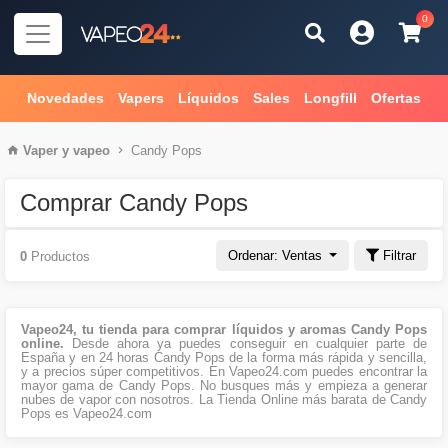
0
Novedades
Vapers
Líquidos
Sales
Longfill
Ofertas
Vaper
y
vapeo
Candy Pops
Comprar Candy Pops
Ordenar: Ventas
Filtrar
0
Productos
Vapeo24, tu tienda para comprar líquidos y aromas Candy Pops
online.
Desde ahora ya puedes conseguir en cualquier parte de
España y en 24 horas Candy Pops de la forma más rápida y sencilla,
y a precios súper competitivos. En Vapeo24.com puedes encontrar la
mayor gama de Candy Pops. No busques más y empieza a generar
nubes de vapor con nosotros. La Tienda Online más barata de Candy
Pops es Vapeo24.com