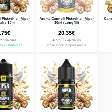
 Pistachio - Viper
Aroma Cannoli Pistachio - Viper
Cann
Salts 10ml
30ml (Longfill)
.75€
20.35€
4.5/5
2 opiniones
2 opiniones
o el Martes 11
Sin stock temporalmente