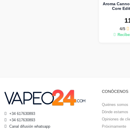
Aroma Cannoli
Core Edit
1
4/5
Recíbel
CONÓCENOS
Quiénes somos
Dónde estamos
+34 617630893
Opiniones de cli
+34 617630893
Canal difusión whatsapp
Próximamente