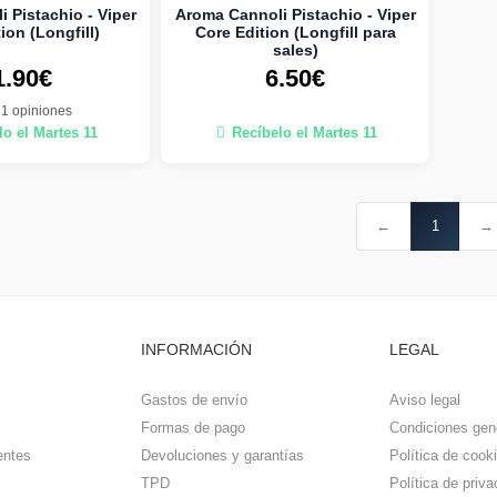
 Pistachio - Viper
Aroma Cannoli Pistachio - Viper
ion (Longfill)
Core Edition (Longfill para
sales)
1.90€
6.50€
1 opiniones
o el Martes 11
Recíbelo el Martes 11
←
1
→
INFORMACIÓN
LEGAL
Gastos de envío
Aviso legal
Formas de pago
Condiciones gen
entes
Devoluciones y garantías
Política de cook
TPD
Política de priva