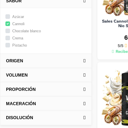
SABOR
Azúcar
Sales Cannoli
Cannoli
Nic 
Chocolate blanco
6
Crema
Pistacho
5/5
Recíbel
ORIGEN
VOLUMEN
PROPORCIÓN
MACERACIÓN
DISOLUCIÓN