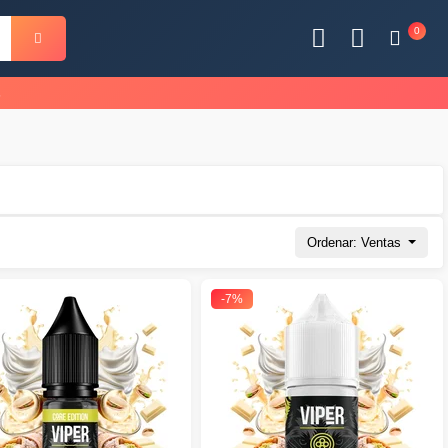
0
s
Ordenar: Ventas
-7%