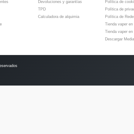
entes
Devoluciones y garantías
Política de cook
TPD
Política de priva
Calculadora de alquimia
Política de Rede
e
Tienda vaper en
Tienda vaper en 
Descargar Media
reservados