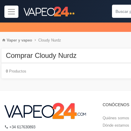
Vaper
y
vapeo
Cloudy Nurdz
Comprar Cloudy Nurdz
0
Productos
CONÓCENOS
Quiénes somos
Dónde estamos
+34 617630893