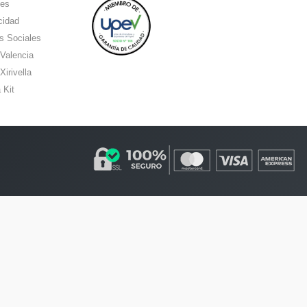
ies
cidad
s Sociales
 Valencia
Xirivella
 Kit