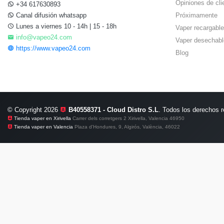
Opiniones de cli
+34 617630893
Canal difusión whatsapp
Próximamente
Lunes a viernes 10 - 14h | 15 - 18h
Vaper recargable
info@vapeo24.com
Vaper desechabl
https://www.vapeo24.com
Blog
© Copyright 2026
B40558371 - Cloud Distro S.L
. Todos los derechos 
Tienda vaper en Xirivella
Carrer dels corretgers 2 Xirivella, Valencia 46950
Tienda vaper en Valencia
Plaza d'Hondures, 9, Algirós, València, 46022