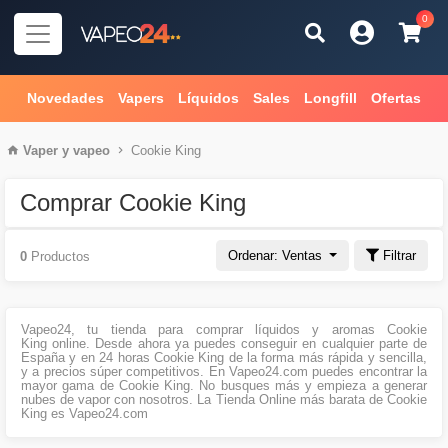
0
Novedades
Vapers
Líquidos
Sales
Longfill
Ofertas
Vaper
y
vapeo
Cookie King
Comprar Cookie King
Ordenar: Ventas
Filtrar
0
Productos
Vapeo24, tu tienda para comprar líquidos y aromas Cookie
King online. Desde ahora ya puedes conseguir en cualquier parte de
España y en 24 horas Cookie King de la forma más rápida y sencilla,
y a precios súper competitivos. En Vapeo24.com puedes encontrar la
mayor gama de Cookie King. No busques más y empieza a generar
nubes de vapor con nosotros. La Tienda Online más barata de Cookie
King es Vapeo24.com