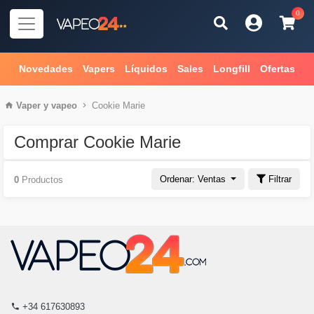
0
Novedades
Vapers
Líquidos
Sales
Longfill
Ofertas
Vaper
y
vapeo
Cookie Marie
Comprar Cookie Marie
Ordenar: Ventas
Filtrar
0
Productos
+34 617630893