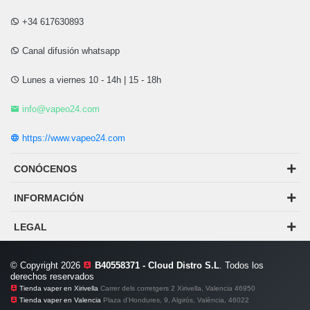
+34 617630893
Canal difusión whatsapp
Lunes a viernes 10 - 14h | 15 - 18h
info@vapeo24.com
https://www.vapeo24.com
CONÓCENOS
INFORMACIÓN
LEGAL
© Copyright 2026
B40558371 - Cloud Distro S.L
. Todos los
derechos reservados
Tienda vaper en Xirivella
Carrer dels corretgers 2 Xirivella, Valencia 46950
Tienda vaper en Valencia
Plaza d'Hondures, 9, Algirós, València, 46022