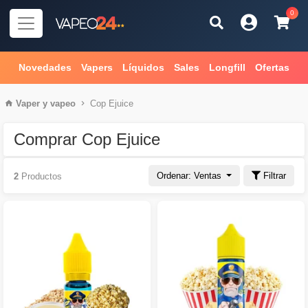
0
Novedades
Vapers
Líquidos
Sales
Longfill
Ofertas
Vaper
y
vapeo
Cop Ejuice
Comprar Cop Ejuice
Ordenar: Ventas
Filtrar
2
Productos