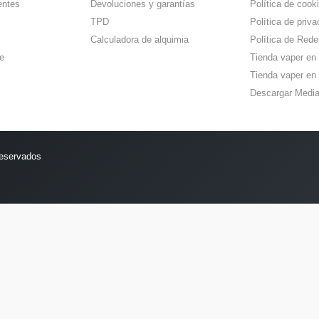
entes
Devoluciones y garantías
Política de cook
TPD
Política de priva
Calculadora de alquimia
Política de Rede
e
Tienda vaper en
Tienda vaper en 
Descargar Media
reservados