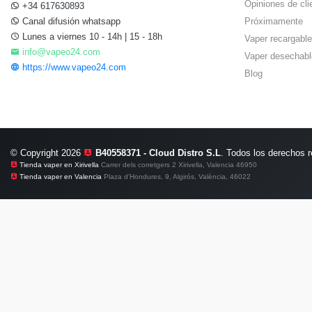
Opiniones de cli
+34 617630893
Canal difusión whatsapp
Próximamente
Lunes a viernes 10 - 14h | 15 - 18h
Vaper recargable
info@vapeo24.com
Vaper desechabl
https://www.vapeo24.com
Blog
© Copyright 2026
B40558371 - Cloud Distro S.L
. Todos los derechos 
Tienda vaper en Xirivella
Carrer dels corretgers 2 Xirivella, Valencia 46950
Tienda vaper en Valencia
Plaza d'Hondures, 9, Algirós, València, 46022