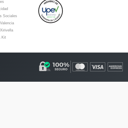
ies
cidad
s Sociales
 Valencia
Xirivella
 Kit