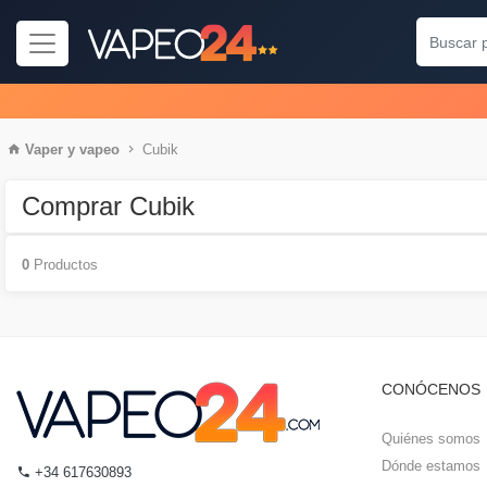
Vaper
y
vapeo
Cubik
Comprar Cubik
0
Productos
CONÓCENOS
Quiénes somos
Dónde estamos
+34 617630893