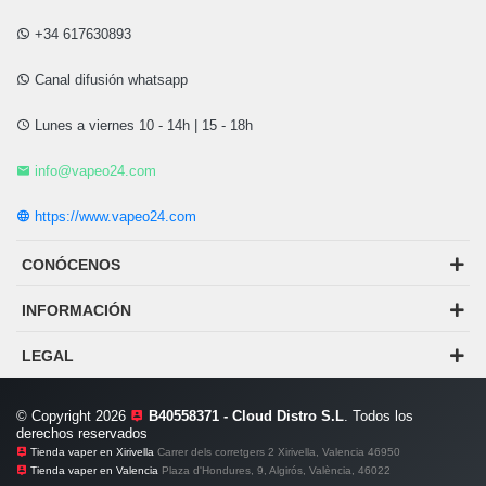
+34 617630893
Canal difusión whatsapp
Lunes a viernes 10 - 14h | 15 - 18h
info@vapeo24.com
https://www.vapeo24.com
CONÓCENOS
INFORMACIÓN
LEGAL
© Copyright 2026
B40558371 - Cloud Distro S.L
. Todos los
derechos reservados
Tienda vaper en Xirivella
Carrer dels corretgers 2 Xirivella, Valencia 46950
Tienda vaper en Valencia
Plaza d'Hondures, 9, Algirós, València, 46022