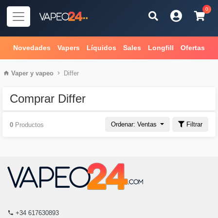
0
Novedades
Vapers
Líquidos
Sales
Longfill
Ofertas
Vaper
y
vapeo
Differ
Comprar Differ
Ordenar: Ventas
Filtrar
0
Productos
+34 617630893