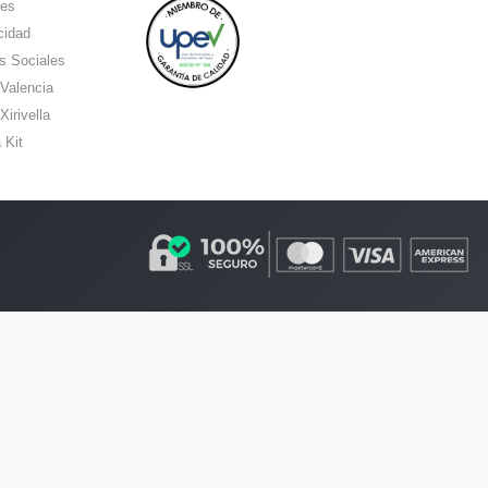
ies
cidad
s Sociales
 Valencia
Xirivella
 Kit