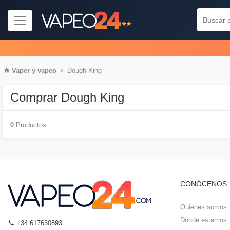
Vaper
y
vapeo
Dough King
Comprar Dough King
0
Productos
CONÓCENOS
Quiénes somos
Dónde estamos
+34 617630893