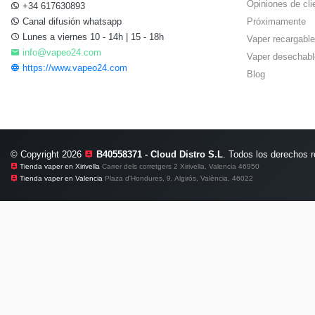
Opiniones de cli
+34 617630893
Canal difusión whatsapp
Próximamente
Lunes a viernes 10 - 14h | 15 - 18h
Vaper recargable
info@vapeo24.com
Vaper desechabl
https://www.vapeo24.com
Blog
© Copyright 2026
B40558371 - Cloud Distro S.L
. Todos los derechos 
Tienda vaper en Xirivella
Carrer dels corretgers 2 Xirivella, Valencia 46950
Tienda vaper en Valencia
Plaza d'Hondures, 9, Algirós, València, 46022