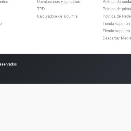
entes
Devoluciones y garantías
Política de cook
TPD
Política de priva
Calculadora de alquimia
Política de Rede
e
Tienda vaper en
Tienda vaper en 
Descargar Media
reservados