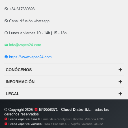
+34 617630893
Canal difusión whatsapp
Lunes a viernes 10 - 14h | 15 - 18h
info@vapeo24.com
https://www.vapeo24.com
CONÓCENOS
INFORMACIÓN
LEGAL
© Copyright 2026
B40558371 - Cloud Distro S.L
. Todos los
derechos reservados
Tienda vaper en Xirivella
Carrer dels corretgers 2 Xirivella, Valencia 46950
Tienda vaper en Valencia
Plaza d'Hondures, 9, Algirós, València, 46022