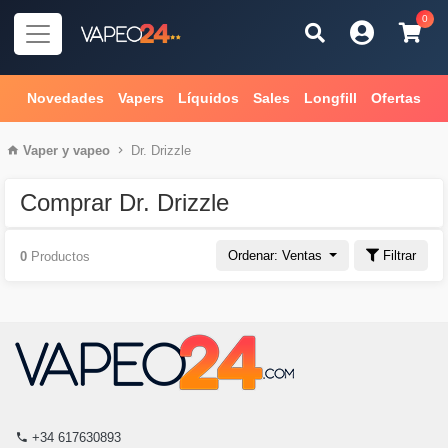
0
Novedades
Vapers
Líquidos
Sales
Longfill
Ofertas
Vaper
y
vapeo
Dr. Drizzle
Comprar Dr. Drizzle
Ordenar: Ventas
Filtrar
0
Productos
+34 617630893