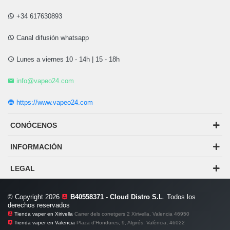
+34 617630893
Canal difusión whatsapp
Lunes a viernes 10 - 14h | 15 - 18h
info@vapeo24.com
https://www.vapeo24.com
CONÓCENOS
INFORMACIÓN
LEGAL
© Copyright 2026
B40558371 - Cloud Distro S.L
. Todos los
derechos reservados
Tienda vaper en Xirivella
Carrer dels corretgers 2 Xirivella, Valencia 46950
Tienda vaper en Valencia
Plaza d'Hondures, 9, Algirós, València, 46022