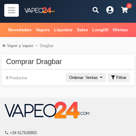
0
Novedades
Vapers
Líquidos
Sales
Longfill
Ofertas
Vaper
y
vapeo
Dragbar
Comprar Dragbar
Ordenar: Ventas
Filtrar
0
Productos
+34 617630893