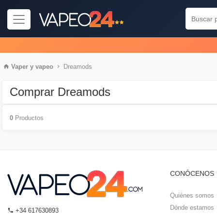
Vaper
y
vapeo
Dreamods
Comprar Dreamods
0
Productos
CONÓCENOS
Quiénes somos
Dónde estamos
+34 617630893