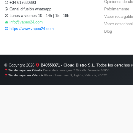
Opiniones de cli
+34 617630893
Canal difusión whatsapp
Próximamente
Lunes a viernes 10 - 14h | 15 - 18h
Vaper recargable
info@vapeo24.com
Vaper desechabl
https://www.vapeo24.com
Blog
© Copyright 2026
B40558371 - Cloud Distro S.L
. Todos los derechos 
Tienda vaper en Xirivella
Carrer dels corretgers 2 Xirivella, Valencia 46950
Tienda vaper en Valencia
Plaza d'Hondures, 9, Algirós, València, 46022