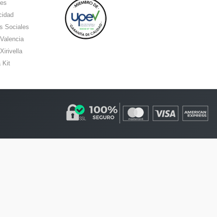
ies
cidad
s Sociales
 Valencia
Xirivella
 Kit