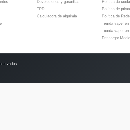
entes
Devoluciones y garantías
Política de cook
TPD
Política de priva
Calculadora de alquimia
Política de Rede
e
Tienda vaper en
Tienda vaper en 
Descargar Media
reservados