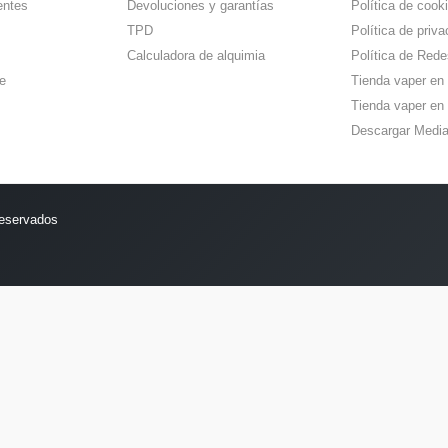
entes
Devoluciones y garantías
Política de cook
TPD
Política de priva
Calculadora de alquimia
Política de Rede
e
Tienda vaper en
Tienda vaper en 
Descargar Media
reservados