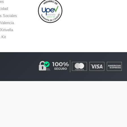
ies
cidad
s Sociales
 Valencia
Xirivella
 Kit