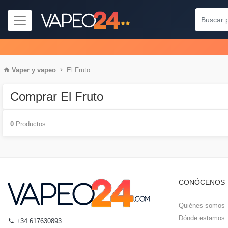
Vaper
y
vapeo
El Fruto
Comprar El Fruto
0
Productos
CONÓCENOS
Quiénes somos
Dónde estamos
+34 617630893