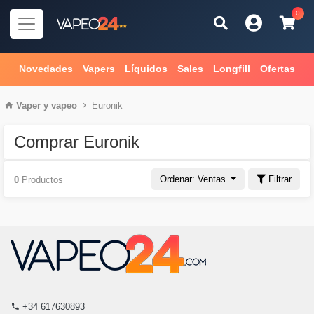
0
Novedades
Vapers
Líquidos
Sales
Longfill
Ofertas
Vaper
y
vapeo
Euronik
Comprar Euronik
Ordenar: Ventas
Filtrar
0
Productos
+34 617630893