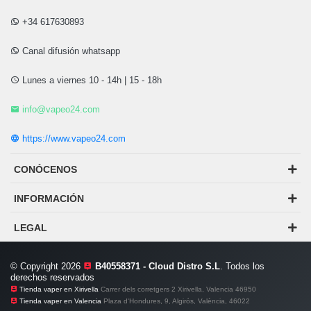
+34 617630893
Canal difusión whatsapp
Lunes a viernes 10 - 14h | 15 - 18h
info@vapeo24.com
https://www.vapeo24.com
CONÓCENOS
INFORMACIÓN
LEGAL
© Copyright 2026
B40558371 - Cloud Distro S.L
. Todos los
derechos reservados
Tienda vaper en Xirivella
Carrer dels corretgers 2 Xirivella, Valencia 46950
Tienda vaper en Valencia
Plaza d'Hondures, 9, Algirós, València, 46022