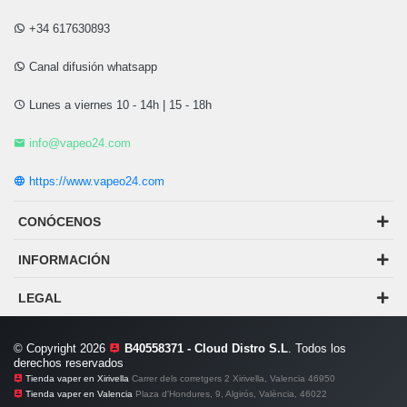
+34 617630893
Canal difusión whatsapp
Lunes a viernes 10 - 14h | 15 - 18h
info@vapeo24.com
https://www.vapeo24.com
CONÓCENOS
INFORMACIÓN
LEGAL
© Copyright 2026
B40558371 - Cloud Distro S.L
. Todos los
derechos reservados
Tienda vaper en Xirivella
Carrer dels corretgers 2 Xirivella, Valencia 46950
Tienda vaper en Valencia
Plaza d'Hondures, 9, Algirós, València, 46022