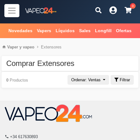
0
Novedades
Vapers
Líquidos
Sales
Longfill
Ofertas
Vaper
y
vapeo
Extensores
Comprar Extensores
Ordenar: Ventas
Filtrar
0
Productos
+34 617630893