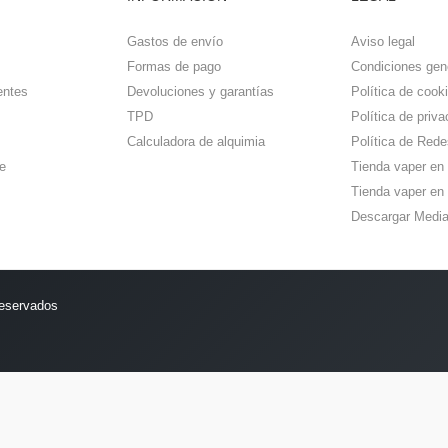
Gastos de envío
Aviso legal
Formas de pago
Condiciones gen
entes
Devoluciones y garantías
Política de cook
TPD
Política de priva
Calculadora de alquimia
Política de Rede
e
Tienda vaper en
Tienda vaper en 
Descargar Media
reservados