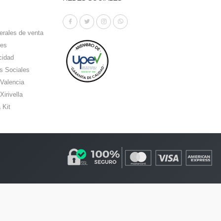
erales de venta
ies
cidad
s Sociales
 Valencia
Xirivella
 Kit