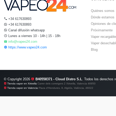
Quiénes somos
Dónde estamos
+34 617630893
Opiniones de cli
+34 617630893
Canal difusión whatsapp
Próximamente
Lunes a viernes 10 - 14h | 15 - 18h
Vaper recargable
info@vapeo24.com
Vaper desechabl
https://www.vapeo24.com
Blog
© Copyright 2026
B40558371 - Cloud Distro S.L
. Todos los derechos 
Tienda vaper en Xirivella
Carrer dels corretgers 2 Xirivella, Valencia 46950
Tienda vaper en Valencia
Plaza d'Hondures, 9, Algirós, València, 46022