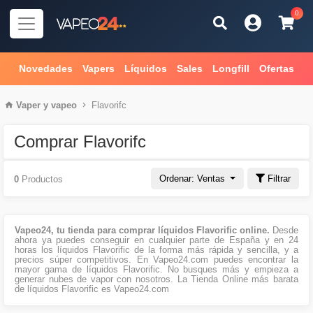
0
Novedades
Vapers
Líquidos
Sales
Longfill
Ofertas
Vaper
y
vapeo
Flavorifc
Comprar Flavorifc
Ordenar: Ventas
Filtrar
0
Productos
Vapeo24, tu tienda para comprar líquidos Flavorific online.
Desde
ahora ya puedes conseguir en cualquier parte de España y en 24
horas los líquidos Flavorific de la forma más rápida y sencilla, y a
precios súper competitivos. En Vapeo24.com puedes encontrar la
mayor gama de líquidos Flavorific. No busques más y empieza a
generar nubes de vapor con nosotros. La Tienda Online más barata
de líquidos Flavorific es Vapeo24.com