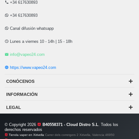
+34 617630893
+34 617630893
Canal difusión whatsapp
Lunes a viernes 10 - 14h | 15 - 18h
info@vapeo24.com
https://www.vapeo24.com
CONÓCENOS
INFORMACIÓN
LEGAL
© Copyright 2026
B40558371 - Cloud Distro S.L
. Todos los
derechos reservados
Tienda vaper en Xirivella
Carrer dels corretgers 2 Xirivella, Valencia 46950