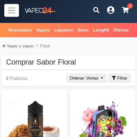
0
Novedades
Vapers
Líquidos
Sales
Longfill
Ofertas
Vaper
y
vapeo
Floral
Comprar Sabor Floral
Ordenar: Ventas
Filtrar
2
Productos