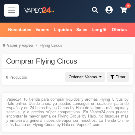
0
Novedades
Vapers
Líquidos
Sales
Longfill
Ofertas
Vaper
y
vapeo
Flying Circus
Comprar Flying Circus
Ordenar: Ventas
Filtrar
0
Productos
Vapeo24, tu tienda para comprar líquidos y aromas Flying Circus by
Halo online. Desde ahora ya puedes conseguir en cualquier parte de
España y en 24 horas Flying Circus by Halo de la forma más rápida y
sencilla, y a precios súper competitivos. En Vapeo24.com puedes
encontrar la mayor gama de Flying Circus by Halo. No busques más
y empieza a generar nubes de vapor con nosotros. La Tienda Online
más barata de Flying Circus by Halo es Vapeo24.com