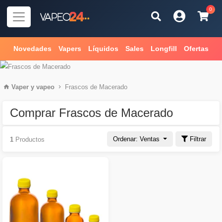
0
Novedades
Vapers
Líquidos
Sales
Longfill
Ofertas
Vaper
y
vapeo
Frascos de Macerado
Comprar Frascos de Macerado
Ordenar: Ventas
Filtrar
1
Productos