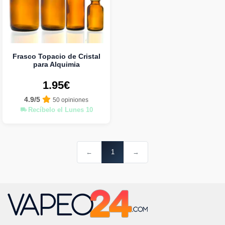
Frasco Topacio de Cristal
para Alquimia
1.95€
4.9/5
50 opiniones
Recíbelo el Lunes 10
←
1
→