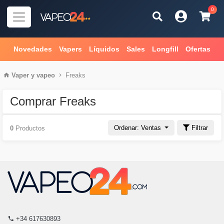
0
Novedades
Vapers
Líquidos
Sales
Longfill
Ofertas
Vaper
y
vapeo
Freaks
Comprar Freaks
Ordenar: Ventas
Filtrar
0
Productos
+34 617630893