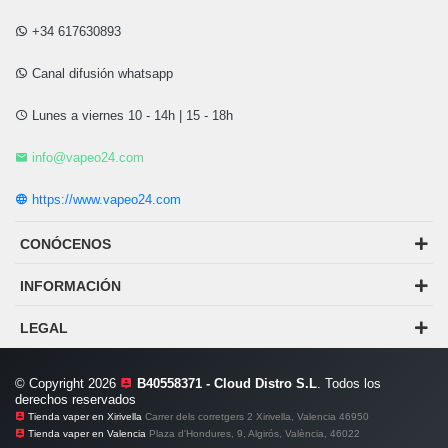
+34 617630893
Canal difusión whatsapp
Lunes a viernes 10 - 14h | 15 - 18h
info@vapeo24.com
https://www.vapeo24.com
CONÓCENOS
INFORMACIÓN
LEGAL
© Copyright 2026
B40558371 - Cloud Distro S.L
. Todos los
derechos reservados
Tienda vaper en Xirivella
Carrer dels corretgers 2 Xirivella, Valencia 46950
Tienda vaper en Valencia
Plaza d'Hondures, 9, Algirós, València, 46022