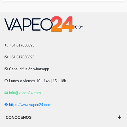
+34 617630893
+34 617630893
Canal difusión whatsapp
Lunes a viernes 10 - 14h | 15 - 18h
info@vapeo24.com
https://www.vapeo24.com
CONÓCENOS