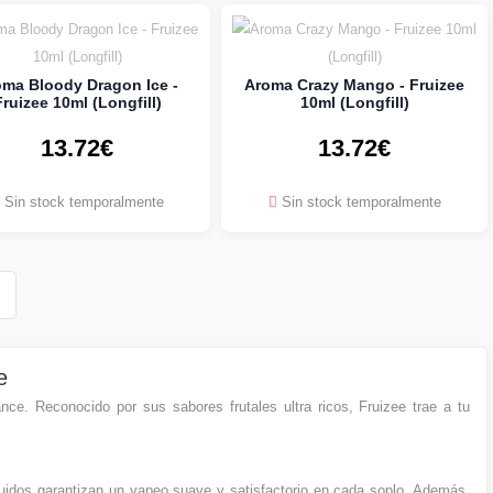
oma Bloody Dragon Ice -
Aroma Crazy Mango - Fruizee
Fruizee 10ml (Longfill)
10ml (Longfill)
13.72€
13.72€
Sin stock temporalmente
Sin stock temporalmente
e
ance. Reconocido por sus sabores frutales ultra ricos, Fruizee trae a tu
quidos garantizan un vapeo suave y satisfactorio en cada soplo. Además,