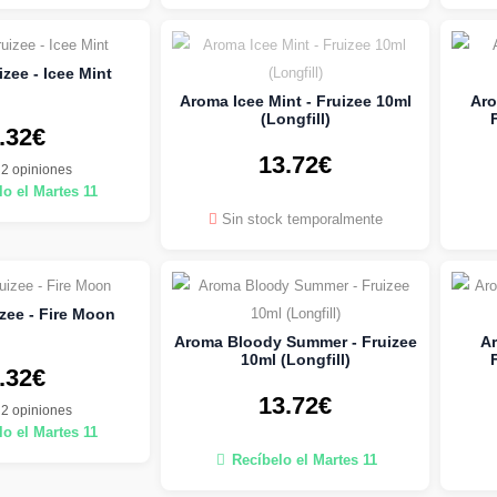
zee - Icee Mint
Aroma Icee Mint - Fruizee 10ml
Aro
(Longfill)
.32€
13.72€
2 opiniones
o el Martes 11
Sin stock temporalmente
zee - Fire Moon
Aroma Bloody Summer - Fruizee
Ar
10ml (Longfill)
.32€
13.72€
2 opiniones
o el Martes 11
Recíbelo el Martes 11