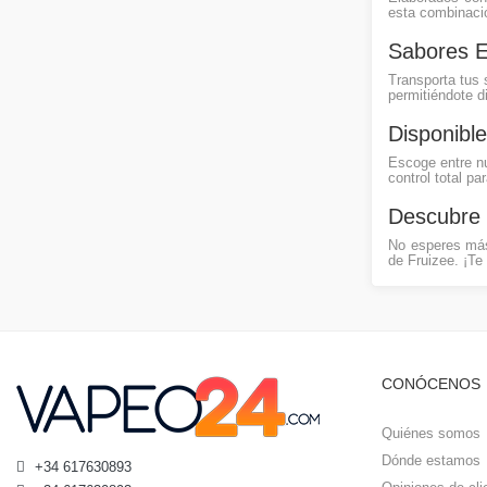
esta combinació
Sabores E
Transporta tus 
permitiéndote d
Disponibl
Escoge entre nu
control total pa
Descubre 
No esperes más
de Fruizee. ¡Te
CONÓCENOS
Quiénes somos
Dónde estamos
+34 617630893