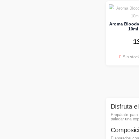
Aroma Bloody 
10ml 
1
Sin stoc
Disfruta e
Prepárate para 
paladar una exp
Composici
Elaborados con 