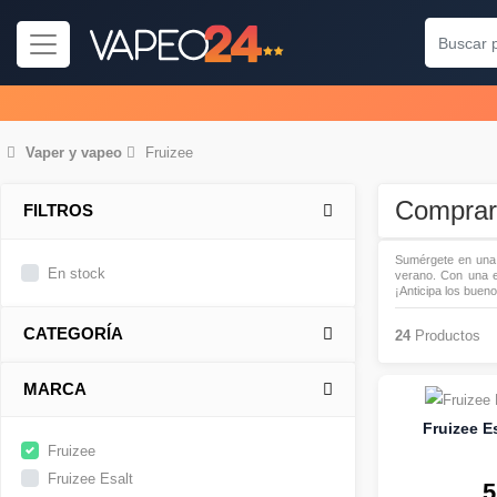
Vaper
y
vapeo
Fruizee
Comprar
FILTROS
Sumérgete en una e
En stock
verano. Con una e
¡Anticipa los bue
CATEGORÍA
24
Productos
MARCA
Fruizee Es
Fruizee
Fruizee Esalt
5