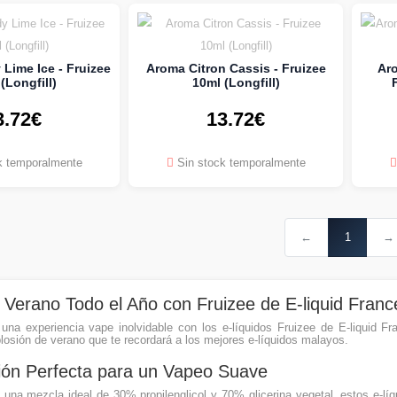
Lime Ice - Fruizee
Aroma Citron Cassis - Fruizee
Ar
(Longfill)
10ml (Longfill)
3.72€
13.72€
k temporalmente
Sin stock temporalmente
←
1
→
l Verano Todo el Año con Fruizee de E-liquid Franc
una experiencia vape inolvidable con los e-líquidos Fruizee de E-liquid Fr
losión de verano que te recordará a los mejores e-líquidos malayos.
ón Perfecta para un Vapeo Suave
una mezcla ideal de 30% propilenglicol y 70% glicerina vegetal, estos e-lí