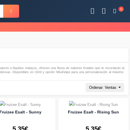
0
s
ejores e-líquidos malayos, ofrecen una fiesta de sabores frutales que te recordarán al
ensas. Disponibles en 10ml y opción Mix&Vape para una personalización al máximo.
Ordenar: Ventas
Fruizee Esalt - Sunny
Fruizee Esalt - Rising Sun
5.35€
5.35€