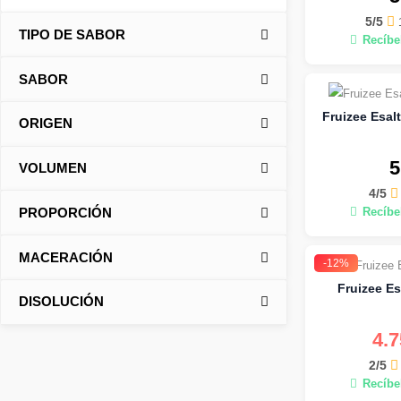
5/5
TIPO DE SABOR
Recíbel
SABOR
Fruizee Esal
ORIGEN
5
VOLUMEN
4/5
PROPORCIÓN
Recíbel
MACERACIÓN
-12%
Fruizee Es
DISOLUCIÓN
4.
2/5
Recíbel