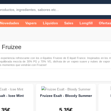
Novedades
Vapers
Líquidos
Sales
Longfill
Oferta
 Fruizee
xperiencia refrescante con los e-líquidos Fruizee de E-liquid France. Inspirados en los m
quilibrada mezcla de 30% PG y 70% VG, disfruta de un vapeo suave y nubes de vapor d
nos momentos que vendrán con Fruizee!
alt - Icee Mint
Fruizee Esalt - Bloody Summer
.35€
5.35€