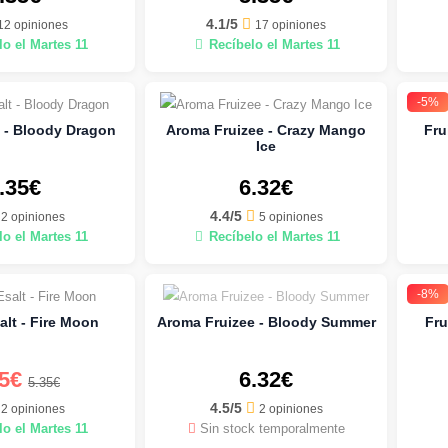
4.1/5
12 opiniones
17 opiniones
o el Martes 11
Recíbelo el Martes 11
-5%
t - Bloody Dragon
Aroma Fruizee - Crazy Mango
Fru
Ice
.35€
6.32€
4.4/5
2 opiniones
5 opiniones
o el Martes 11
Recíbelo el Martes 11
-8%
alt - Fire Moon
Aroma Fruizee - Bloody Summer
Fru
75€
6.32€
5.35€
4.5/5
2 opiniones
2 opiniones
o el Martes 11
Sin stock temporalmente