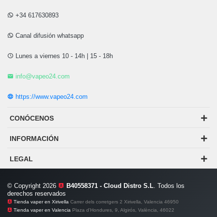
+34 617630893
Canal difusión whatsapp
Lunes a viernes 10 - 14h | 15 - 18h
info@vapeo24.com
https://www.vapeo24.com
CONÓCENOS
INFORMACIÓN
LEGAL
© Copyright 2026
B40558371 - Cloud Distro S.L
. Todos los
derechos reservados
Tienda vaper en Xirivella
Carrer dels corretgers 2 Xirivella, Valencia 46950
Tienda vaper en Valencia
Plaza d'Hondures, 9, Algirós, València, 46022