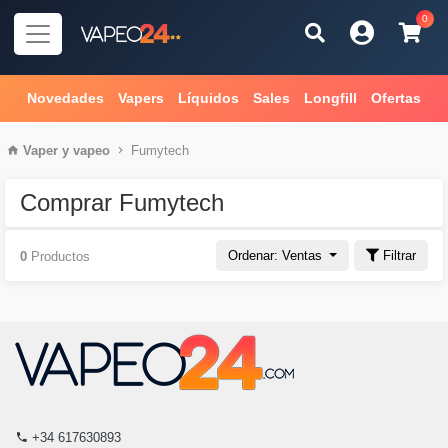
0
Novedades
Vapers
Líquidos
Sales
Longfill
Ofertas
Vaper
y
vapeo
Fumytech
Comprar Fumytech
Ordenar: Ventas
Filtrar
0
Productos
+34 617630893