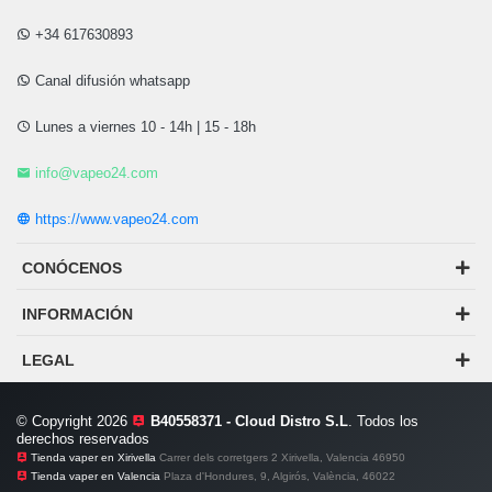
+34 617630893
Canal difusión whatsapp
Lunes a viernes 10 - 14h | 15 - 18h
info@vapeo24.com
https://www.vapeo24.com
CONÓCENOS
INFORMACIÓN
LEGAL
© Copyright 2026
B40558371 - Cloud Distro S.L
. Todos los
derechos reservados
Tienda vaper en Xirivella
Carrer dels corretgers 2 Xirivella, Valencia 46950
Tienda vaper en Valencia
Plaza d'Hondures, 9, Algirós, València, 46022