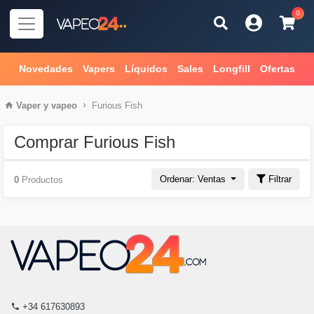
0
Novedades
Vapers
Líquidos
Sales
Longfill
Ofertas
Vaper
y
vapeo
Furious Fish
Comprar Furious Fish
Ordenar: Ventas
Filtrar
0
Productos
+34 617630893