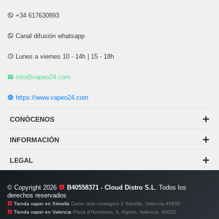
+34 617630893
Canal difusión whatsapp
Lunes a viernes 10 - 14h | 15 - 18h
info@vapeo24.com
https://www.vapeo24.com
CONÓCENOS
INFORMACIÓN
LEGAL
© Copyright 2026
B40558371 - Cloud Distro S.L
. Todos los
derechos reservados
Tienda vaper en Xirivella
Carrer dels corretgers 2 Xirivella, Valencia 46950
Tienda vaper en Valencia
Plaza d'Hondures, 9, Algirós, València, 46022