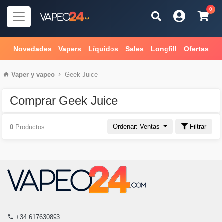
0
Novedades
Vapers
Líquidos
Sales
Longfill
Ofertas
Vaper
y
vapeo
Geek Juice
Comprar Geek Juice
Ordenar: Ventas
Filtrar
0
Productos
+34 617630893