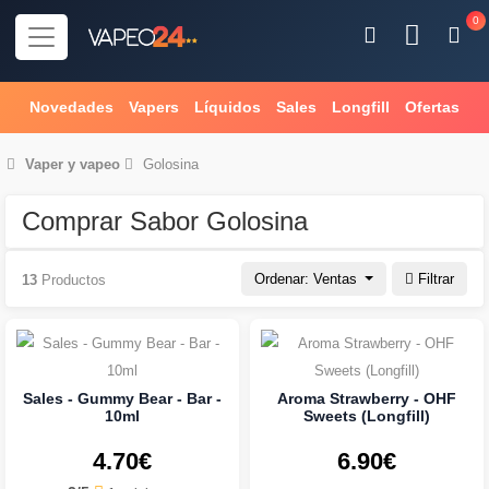
0
Novedades
Vapers
Líquidos
Sales
Longfill
Ofertas
Vaper
y
vapeo
Golosina
Comprar Sabor Golosina
Ordenar: Ventas
Filtrar
13
Productos
Sales - Gummy Bear - Bar -
Aroma Strawberry - OHF
10ml
Sweets (Longfill)
4.70€
6.90€