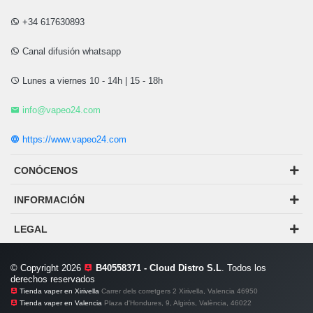
+34 617630893
Canal difusión whatsapp
Lunes a viernes 10 - 14h | 15 - 18h
info@vapeo24.com
https://www.vapeo24.com
CONÓCENOS
INFORMACIÓN
LEGAL
© Copyright 2026
B40558371 - Cloud Distro S.L
. Todos los
derechos reservados
Tienda vaper en Xirivella
Carrer dels corretgers 2 Xirivella, Valencia 46950
Tienda vaper en Valencia
Plaza d'Hondures, 9, Algirós, València, 46022