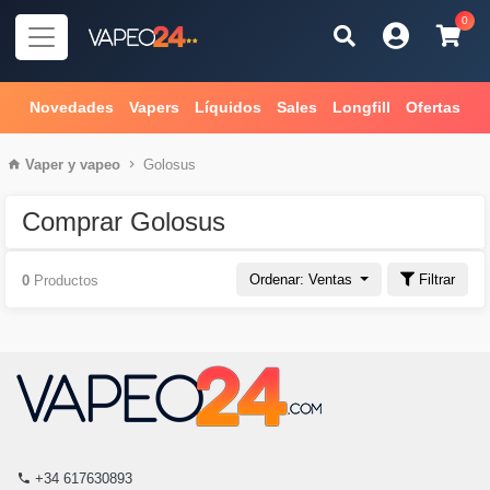
0
Novedades
Vapers
Líquidos
Sales
Longfill
Ofertas
Vaper
y
vapeo
Golosus
Comprar Golosus
Ordenar: Ventas
Filtrar
0
Productos
+34 617630893