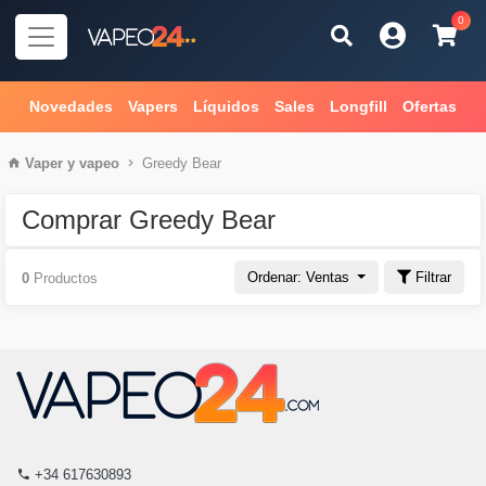
0
Novedades
Vapers
Líquidos
Sales
Longfill
Ofertas
Vaper
y
vapeo
Greedy Bear
Comprar Greedy Bear
Ordenar: Ventas
Filtrar
0
Productos
+34 617630893