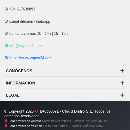
+34 617630893
Canal difusión whatsapp
Lunes a viernes 10 - 14h | 15 - 18h
info@vapeo24.com
https://www.vapeo24.com
CONÓCENOS
INFORMACIÓN
LEGAL
© Copyright 2026
B40558371 - Cloud Distro S.L
. Todos los
derechos reservados
Tienda vaper en Xirivella
Carrer dels corretgers 2 Xirivella, Valencia 46950
Tienda vaper en Valencia
Plaza d'Hondures, 9, Algirós, València, 46022