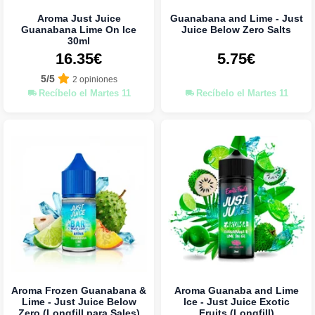
Aroma Just Juice
Guanabana and Lime - Just
Guanabana Lime On Ice
Juice Below Zero Salts
30ml
16.35€
5.75€
5/5
2 opiniones
Recíbelo el Martes 11
Recíbelo el Martes 11
Aroma Frozen Guanabana &
Aroma Guanaba and Lime
Lime - Just Juice Below
Ice - Just Juice Exotic
Zero (Longfill para Sales)
Fruits (Longfill)