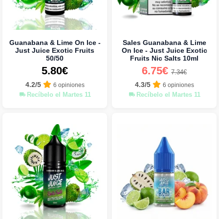
Guanabana & Lime On Ice -
Sales Guanabana & Lime
Just Juice Exotic Fruits
On Ice - Just Juice Exotic
50/50
Fruits Nic Salts 10ml
5.80€
6.75€
7.34€
4.2/5
4.3/5
6 opiniones
6 opiniones
Recíbelo el Martes 11
Recíbelo el Martes 11