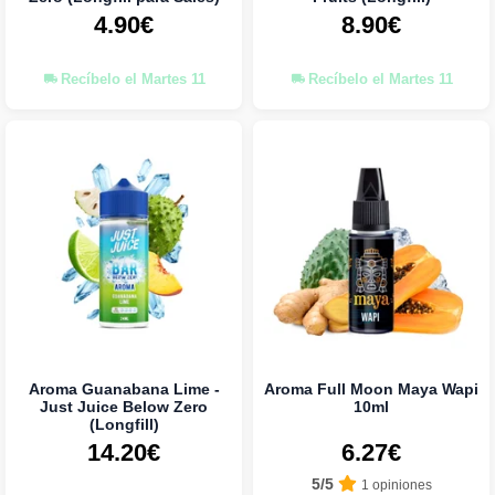
4.90€
8.90€
Recíbelo el Martes 11
Recíbelo el Martes 11
Aroma Guanabana Lime -
Aroma Full Moon Maya Wapi
Just Juice Below Zero
10ml
(Longfill)
14.20€
6.27€
5/5
1 opiniones