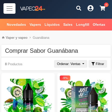
0
Novedades
Vapers
Líquidos
Sales
Longfill
Ofertas
Vaper
y
vapeo
Guanábana
Comprar Sabor Guanábana
Ordenar: Ventas
Filtrar
8
Productos
-9%