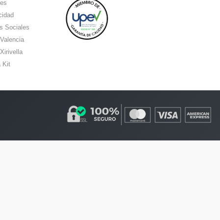
ies
cidad
s Sociales
 Valencia
Xirivella
 Kit