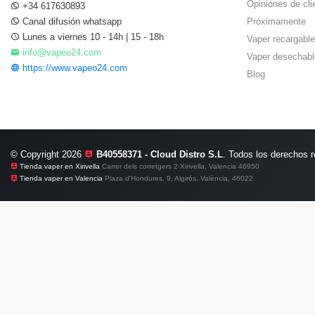
Opiniones de cli
+34 617630893
Canal difusión whatsapp
Próximamente
Lunes a viernes 10 - 14h | 15 - 18h
Vaper recargable
info@vapeo24.com
Vaper desechabl
https://www.vapeo24.com
Blog
© Copyright 2026
B40558371 - Cloud Distro S.L
. Todos los derechos 
Tienda vaper en Xirivella
Carrer dels corretgers 2 Xirivella, Valencia 46950
Tienda vaper en Valencia
Plaza d'Hondures, 9, Algirós, València, 46022